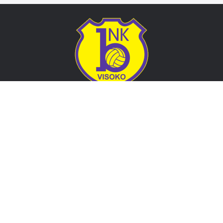
Adresa
Nogometni klub BOSNA
Stadion Luke, 71300 Visoko
Bosnia and Herzegovina
Kontakt