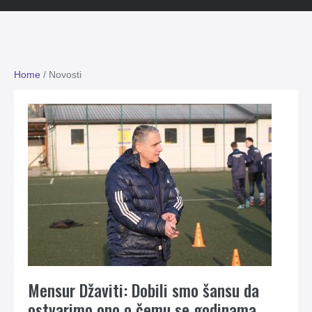
Home
/
Novosti
Mensur Džaviti: Dobili smo šansu da
ostvarimo ono o čemu se godinama