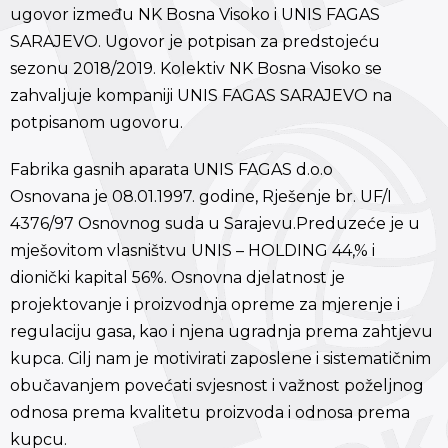
ugovor između NK Bosna Visoko i UNIS FAGAS
SARAJEVO. Ugovor je potpisan za predstojeću
sezonu 2018/2019. Kolektiv NK Bosna Visoko se
zahvaljuje kompaniji UNIS FAGAS SARAJEVO na
potpisanom ugovoru.
Fabrika gasnih aparata UNIS FAGAS d.o.o
Osnovana je 08.01.1997. godine, Rješenje br. UF/I
4376/97 Osnovnog suda u Sarajevu.Preduzeće je u
mješovitom vlasništvu UNIS – HOLDING 44,% i
dionički kapital 56%. Osnovna djelatnost je
projektovanje i proizvodnja opreme za mjerenje i
regulaciju gasa, kao i njena ugradnja prema zahtjevu
kupca. Cilj nam je motivirati zaposlene i sistematičnim
obučavanjem povećati svjesnost i važnost poželjnog
odnosa prema kvalitetu proizvoda i odnosa prema
kupcu.