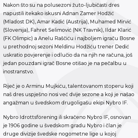
Nakon što su na polusezoni žuto-ljubičasti dres
napustili itekako iskusni Adnan Zamer Hodžić
(Mladost DK), Amar Kadić (Austrija), Muhamed Mirvić
(Slovenija), Fahret Selimović (NK Travnik), Ildar Klarić
(FK Olimpic) a Anelu Raščiću i najboljem igraču Bosne
u prethodnoj sezoni Meldinu Hodžiću trener Dedić
uskratio povjerenje i odlučio da na njih ne računa, još
jedan pouzdani igrač Bosne otišao je na pečalbu u
inostranstvo.
Riječ je o Arminu Mujkiću, talentovanom stoperu koji
naš dres uspješno nosi već dvije sezone a koji je našao
angažman u švedskom drugoligašu ekipi Nybro IF.
Nybro Idrottsförening ili skračeno Nybro IF, osnovan
je 1906 godine u švedskom gradu Nybro i član je
druge divizije švedske nogometne lige u kojoj