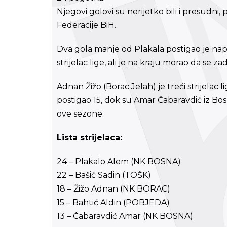
Njegovi golovi su nerijetko bili i presudni,
Federacije BiH.
Dva gola manje od Plakala postigao je nap
strijelac lige, ali je na kraju morao da se 
Adnan Žižo (Borac Jelah) je treći strijelac 
postigao 15, dok su Amar Čabaravdić iz Bo
ove sezone.
Lista strijelaca:
24 – Plakalo Alem (NK BOSNA)
22 – Bašić Sadin (TOŠK)
18 – Žižo Adnan (NK BORAC)
15 – Bahtić Aldin (POBJEDA)
13 – Čabaravdić Amar (NK BOSNA)