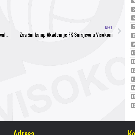
NEXT
”Bordo momci” iz Visokog: Zaslužili smo ovo, hvala stručnom štabu, Upravi i navijačima!
Završni kamp Akademije FK Sarajevo u Visokom
Adresa
Ko