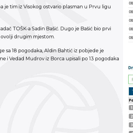
 pa je tim iz Visokog ostvario plasman u Prvu ligu
adač TOŠK-a Sadin Bašić. Dugo je Bašić bio prvi
zadovolji drugim mjestom.
lige sa 18 pogodaka, Aldin Bahtić iz pobjede je
sne i Vedad Mudrov iz Borca upisali po 13 pogodaka