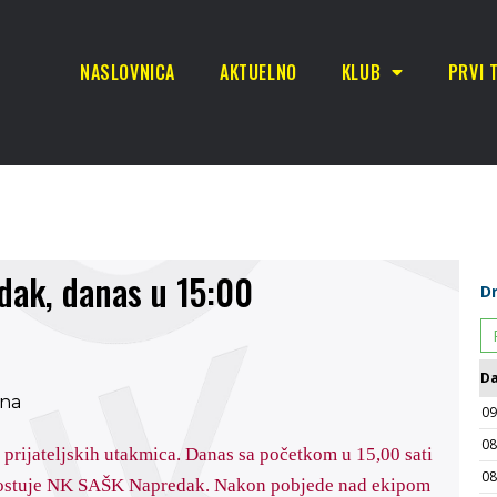
NASLOVNICA
AKTUELNO
KLUB
PRVI 
ak, danas u 15:00
prijateljskih utakmica. Danas sa početkom u 15,00 sati
gostuje NK SAŠK Napredak. Nakon pobjede nad ekipom