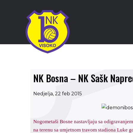
NK Bosna – NK Sašk Napred
Nedjelja, 22 feb 2015
Nogometaši Bosne nastavljaju sa odigravanjem 
na terenu sa umjetnom travom stadiona Luke 