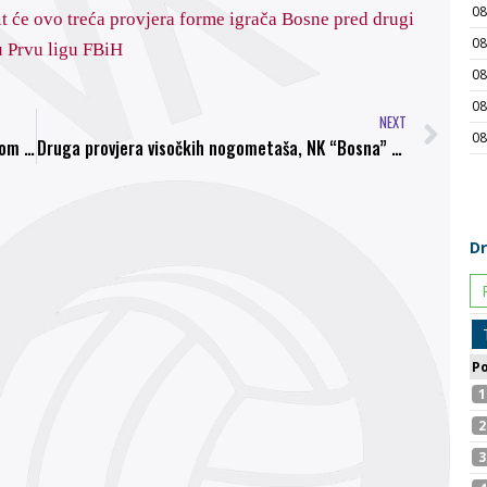
it će ovo treća provjera forme igrača Bosne pred drugi
u Prvu ligu FBiH
NEXT
Mahir Tekešinović potpisao ugovor s prvim timom NK Bosna
Druga provjera visočkih nogometaša, NK “Bosna” slavila protiv ekipe Sašk Napredak