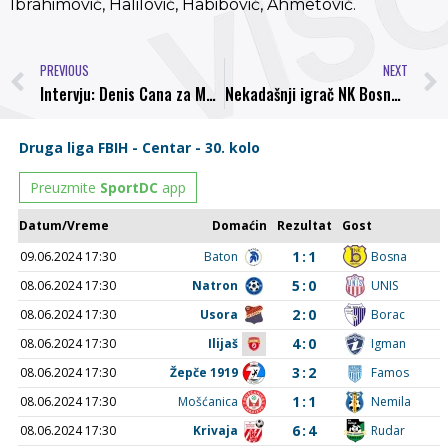
Ibrahimović, Halilović, Habibović, Ahmetović.
PREVIOUS
NEXT
Intervju: Denis Cana za Magazin Plus
Nekadašnji igrač NK Bosna, Saša Lončar, donirao lopte za omladinski pogon