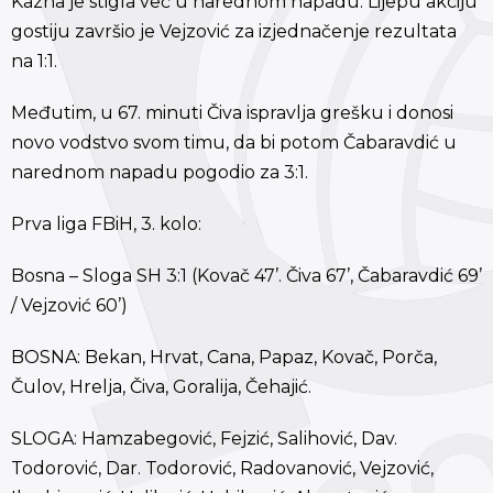
Kazna je stigla već u narednom napadu. Lijepu akciju
gostiju završio je Vejzović za izjednačenje rezultata
na 1:1.
Međutim, u 67. minuti Čiva ispravlja grešku i donosi
novo vodstvo svom timu, da bi potom Čabaravdić u
narednom napadu pogodio za 3:1.
Prva liga FBiH, 3. kolo:
Bosna – Sloga SH 3:1 (Kovač 47’. Čiva 67’, Čabaravdić 69’
/ Vejzović 60’)
BOSNA: Bekan, Hrvat, Cana, Papaz, Kovač, Porča,
Čulov, Hrelja, Čiva, Goralija, Čehajić.
SLOGA: Hamzabegović, Fejzić, Salihović, Dav.
Todorović, Dar. Todorović, Radovanović, Vejzović,