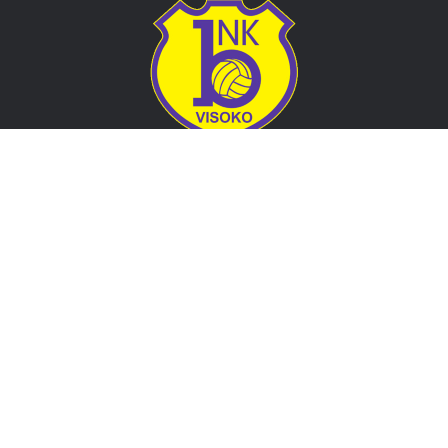
Adresa
Nogometni klub BOSNA
Stadion Luke, 71300 Visoko
Bosnia and Herzegovina
Kontakt
E-Pošta
: nkbosna.visoko@gmail.com