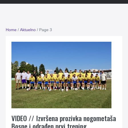
Home
/
Aktuelno
/
Page 3
VIDEO // Izvršena prozivka nogometaša
Bosne i odrađen prvi trening