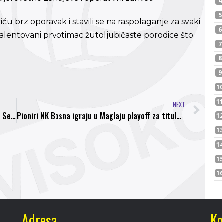
ću brz oporavak i stavili se na raspolaganje za svaki
talentovani prvotimac žutoljubičaste porodice što
NEXT
Mensur Džaviti: Više od poraza me boli povreda Seferovića
Pioniri NK Bosna igraju u Maglaju playoff za titulu prvaka
Adresa
Ko