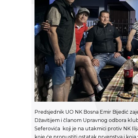
Predsjednik UO NK Bosna Emir Bijedić z
Džavitijem i članom Upravnog odbora klu
Seferovića koji je na utakmici protiv NK Il
koje će propustiti ostatak prvenstva i koja 