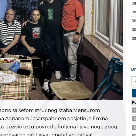
ajedno sa šefom stručnog štaba Mensurom
ba Adnanom Jašarspahićem posjetio je Emina
ijaš doživio težu povredu koljena lijeve noge zbog
vjerovatno zahtijeva i operativni zahvat.