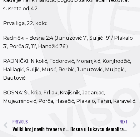
kada je Tarik Handžić pogodio za konačan rezultat
susreta od 4:2.
Prva liga, 22. kolo:
Radnički – Bosna 2:4 (Junuzović 7’, Suljić 19’ / Plakalo
3’, Porča 5’, 11’, Handžić 76’)
RADNIČKI: Nikolić, Todorović, Moranjkić, Konjhodžić,
Halilagić, Suljić, Musić, Berbić, Junuzović, Mujagić,
Dautović.
BOSNA: Šukrija, Frljak, Krajišnik, Jaganjac,
Mujezninović, Porča, Hasečić, Plakalo, Tahiri, Karavelić.
PREVIOUS
NEXT
Veliki broj novih trenera na Prvoj Ligi FBiH, Demirović naslijedio Ključanina na kormilu Jedinstva
Bosna u Lukavcu demolirala domaću ekipu