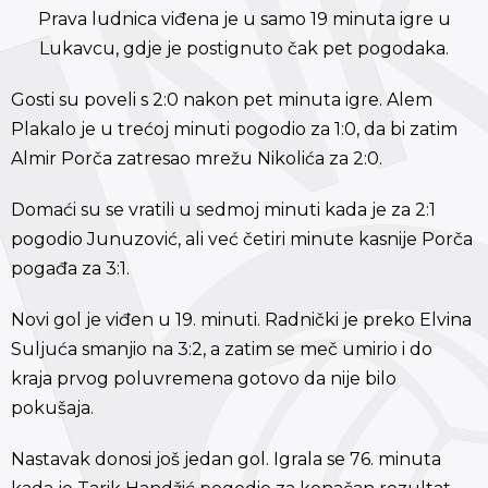
Prava ludnica viđena je u samo 19 minuta igre u
Lukavcu, gdje je postignuto čak pet pogodaka.
Gosti su poveli s 2:0 nakon pet minuta igre. Alem
Plakalo je u trećoj minuti pogodio za 1:0, da bi zatim
Almir Porča zatresao mrežu Nikolića za 2:0.
Domaći su se vratili u sedmoj minuti kada je za 2:1
pogodio Junuzović, ali već četiri minute kasnije Porča
pogađa za 3:1.
Novi gol je viđen u 19. minuti. Radnički je preko Elvina
Suljuća smanjio na 3:2, a zatim se meč umirio i do
kraja prvog poluvremena gotovo da nije bilo
pokušaja.
Nastavak donosi još jedan gol. Igrala se 76. minuta