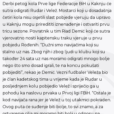
Derbi petog kola Prve lige Federacije BiH u Kaknju će
sutra odigrati Rudar i Velež. Mostarci koji u dosadašnja
četiri kola nisu osjetili slast pobjede vjeruju da upravo
u Kaknju mogu priredititi iznenađenje i ostvariti prvu
tricu sezone. Povratnik u tim Riad Demić koji će sutra
vjerovatno nositi kapitensku traku vjeruje u prvu
pobjedu Rođenih. “Dužni smo navijačima koji su
stalno uz nas. Zbog njih i zbog ljudi u klubu koji su
također 24 sata uz nas moramo odigrati mnogo bolje
nego što smo dosad igrali, te na koncu pokušati
pobijediti”, rekao je Demić. Vezni fudbaler Veleža bio
je član kadetskog tima u vrijeme kada je Rudar u
posljednjem kolu pobijedio Velež i spriječio ga u
pohodu ka naslovu prvaka u Prvoj ligi FBiH. “Ostala je
kod navijača rana jer je Velež u toj utakmici pokraden.
Ovog puta će suđenje biti bolje, to svi znamo, a za
ostvarenje cilja mi moramo biti bolji u odnosu na