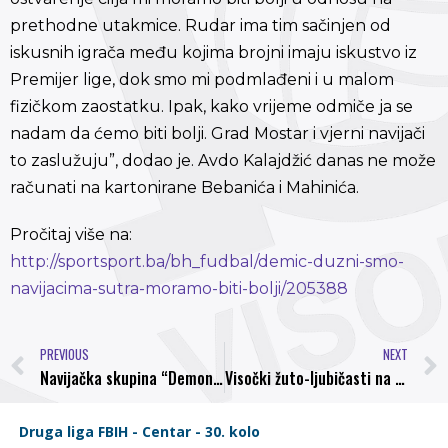
prethodne utakmice. Rudar ima tim sačinjen od
iskusnih igrača među kojima brojni imaju iskustvo iz
Premijer lige, dok smo mi podmlađeni i u malom
fizičkom zaostatku. Ipak, kako vrijeme odmiče ja se
nadam da ćemo biti bolji. Grad Mostar i vjerni navijači
to zaslužuju”, dodao je. Avdo Kalajdžić danas ne može
računati na kartonirane Bebanića i Mahinića.
Pročitaj više na:
http://sportsport.ba/bh_fudbal/demic-duzni-smo-
navijacima-sutra-moramo-biti-bolji/205388
PREVIOUS
NEXT
Navijačka skupina “Demoni”: Poziv za organizovani odlazak na gostovanje u Gabelu
Visočki žuto-ljubičasti na teškom ispitu u Gabeli