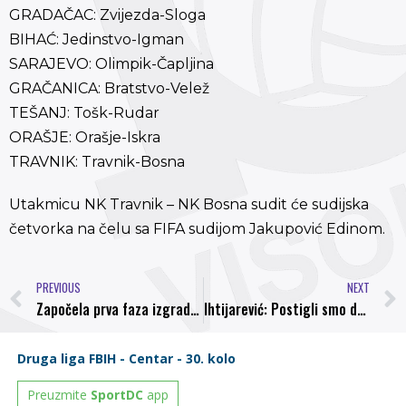
GRADAČAC: Zvijezda-Sloga
BIHAĆ: Jedinstvo-Igman
SARAJEVO: Olimpik-Čapljina
GRAČANICA: Bratstvo-Velež
TEŠANJ: Tošk-Rudar
ORAŠJE: Orašje-Iskra
TRAVNIK: Travnik-Bosna
Utakmicu NK Travnik – NK Bosna sudit će sudijska
četvorka na čelu sa FIFA sudijom Jakupović Edinom.
PREVIOUS
NEXT
Započela prva faza izgradnje istočne tribine gradskog stadiona Luke
Ihtijarević: Postigli smo dogovor s Husejinovićem, igrači će snositi sankcije za loše igre