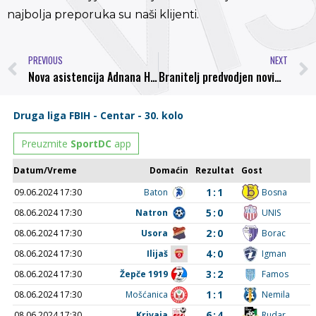
najbolja preporuka su naši klijenti.
PREVIOUS
NEXT
Nova asistencija Adnana Hodžića u porazu Mladosti od Širokog Brijega
Branitelj predvodjen novim trenerom stiže u Visoko, Romeo Mitrović novi šef struke mostaraca