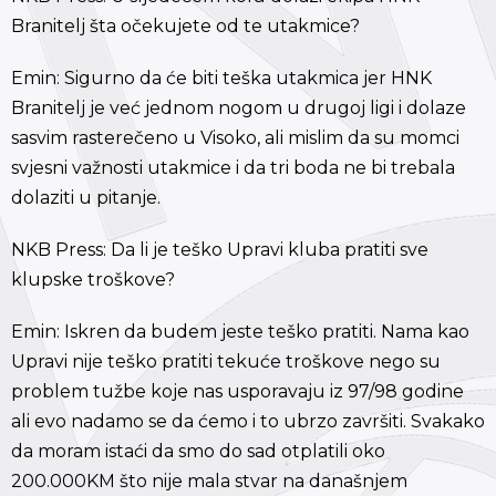
Branitelj šta očekujete od te utakmice?
Emin: Sigurno da će biti teška utakmica jer HNK
Branitelj je već jednom nogom u drugoj ligi i dolaze
sasvim rasterečeno u Visoko, ali mislim da su momci
svjesni važnosti utakmice i da tri boda ne bi trebala
dolaziti u pitanje.
NKB Press: Da li je teško Upravi kluba pratiti sve
klupske troškove?
Emin: Iskren da budem jeste teško pratiti. Nama kao
Upravi nije teško pratiti tekuće troškove nego su
problem tužbe koje nas usporavaju iz 97/98 godine
ali evo nadamo se da ćemo i to ubrzo završiti. Svakako
da moram istaći da smo do sad otplatili oko
200.000KM što nije mala stvar na današnjem