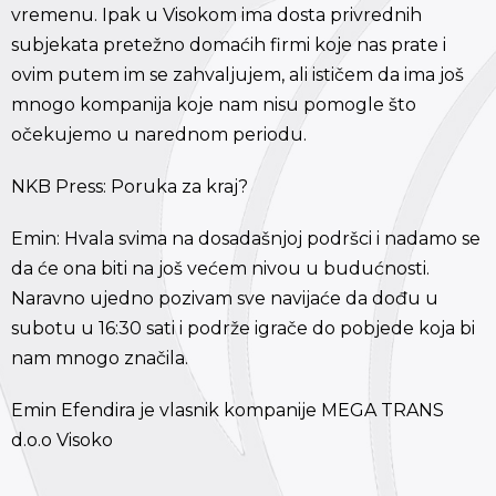
vremenu. Ipak u Visokom ima dosta privrednih
subjekata pretežno domaćih firmi koje nas prate i
ovim putem im se zahvaljujem, ali ističem da ima još
mnogo kompanija koje nam nisu pomogle što
očekujemo u narednom periodu.
NKB Press: Poruka za kraj?
Emin: Hvala svima na dosadašnjoj podršci i nadamo se
da će ona biti na još većem nivou u budućnosti.
Naravno ujedno pozivam sve navijaće da dođu u
subotu u 16:30 sati i podrže igrače do pobjede koja bi
nam mnogo značila.
Emin Efendira je vlasnik kompanije MEGA TRANS
d.o.o Visoko