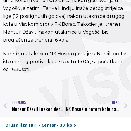
timu kola. Prvo Tarika Zukića nakon gostovanja u
Vogošći, a zatim i Tarika Hindiju inače petog strijelca
lige (12 postignutih golova) nakon utakmice drugog
kola u Visokom protiv FK Borac. Također je i trener
Mensur Džaviti nakon utakmice u Vogošći bio
proglašen za trenera 16.kola.
Narednu utakmicu NK Bosna gostuje u Nemili protiv
istoimenog protivnika u subotu 13.04., sa početkom
od 16:30sati.
PREVIOUS
NEXT
Mensur Džaviti nakon derbija sa Famosom: Igrači su odigrali po meni do sad najbolju utakmicu
NK Bosna u petom kolu nastavka prvenstva gostuje u Nemili