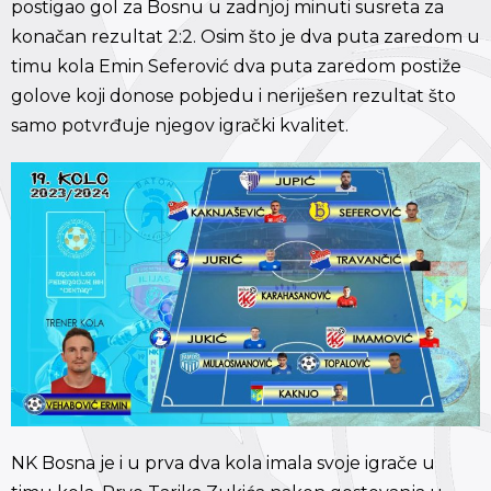
postigao gol za Bosnu u zadnjoj minuti susreta za
konačan rezultat 2:2. Osim što je dva puta zaredom u
timu kola Emin Seferović dva puta zaredom postiže
golove koji donose pobjedu i neriješen rezultat što
samo potvrđuje njegov igrački kvalitet.
NK Bosna je i u prva dva kola imala svoje igrače u