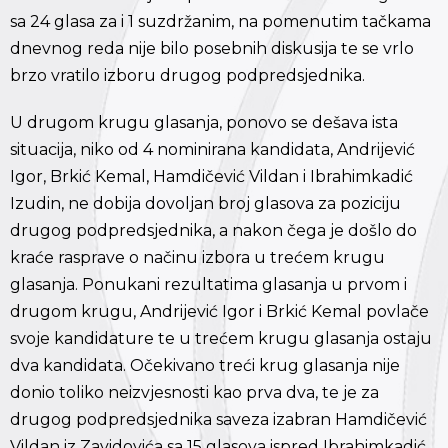
sa 24 glasa za i 1 suzdržanim, na pomenutim tačkama
dnevnog reda nije bilo posebnih diskusija te se vrlo
brzo vratilo izboru drugog podpredsjednika.
U drugom krugu glasanja, ponovo se dešava ista
situacija, niko od 4 nominirana kandidata, Andrijević
Igor, Brkić Kemal, Hamdičević Vildan i Ibrahimkadić
Izudin, ne dobija dovoljan broj glasova za poziciju
drugog podpredsjednika, a nakon čega je došlo do
kraće rasprave o načinu izbora u trećem krugu
glasanja. Ponukani rezultatima glasanja u prvom i
drugom krugu, Andrijević Igor i Brkić Kemal povlače
svoje kandidature te u trećem krugu glasanja ostaju
dva kandidata. Očekivano treći krug glasanja nije
donio toliko neizvjesnosti kao prva dva, te je za
drugog podpredsjednika saveza izabran Hamdičević
Vildan iz Zavidovića sa 15 glasova ispred Ibrahimkadić