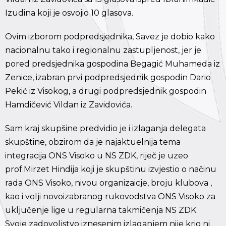
Izudina koji je osvojio 10 glasova.
Ovim izborom podpredsjednika, Savez je dobio kako
nacionalnu tako i regionalnu zastupljenost, jer je
pored predsjednika gospodina Begagić Muhameda iz
Zenice, izabran prvi podpredsjednik gospodin Dario
Pekić iz Visokog, a drugi podpredsjednik gospodin
Hamdičević Vildan iz Zavidovića.
Sam kraj skupšine predvidio je i izlaganja delegata
skupštine, obzirom da je najaktuelnija tema
integracija ONS Visoko u NS ZDK, riječ je uzeo
prof.Mirzet Hindija koji je skupštinu izvjestio o načinu
rada ONS Visoko, nivou organizaicje, broju klubova ,
kao i volji novoizabranog rukovodstva ONS Visoko za
uključenje lige u regularna takmičenja NS ZDK.
Svoje zadovoljstvo iznesenim izlaganjem nije krio ni