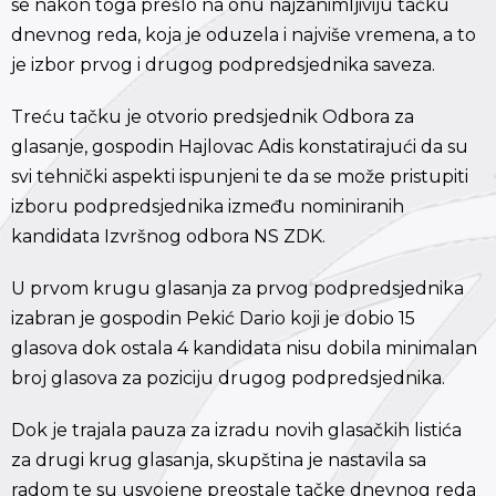
se nakon toga prešlo na onu najzanimljiviju tačku
dnevnog reda, koja je oduzela i najviše vremena, a to
je izbor prvog i drugog podpredsjednika saveza.
Treću tačku je otvorio predsjednik Odbora za
glasanje, gospodin Hajlovac Adis konstatirajući da su
svi tehnički aspekti ispunjeni te da se može pristupiti
izboru podpredsjednika između nominiranih
kandidata Izvršnog odbora NS ZDK.
U prvom krugu glasanja za prvog podpredsjednika
izabran je gospodin Pekić Dario koji je dobio 15
glasova dok ostala 4 kandidata nisu dobila minimalan
broj glasova za poziciju drugog podpredsjednika.
Dok je trajala pauza za izradu novih glasačkih listića
za drugi krug glasanja, skupština je nastavila sa
radom te su usvojene preostale tačke dnevnog reda