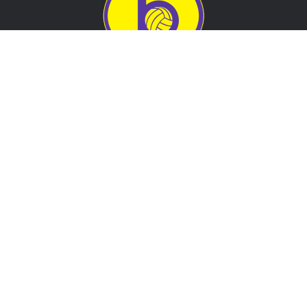
Adresa
Nogometni klub BOSNA
Stadion Luke, 71300 Visoko
Bosnia and Herzegovina
Kontakt
E-Pošta
: nkbosna.visoko@gmail.com