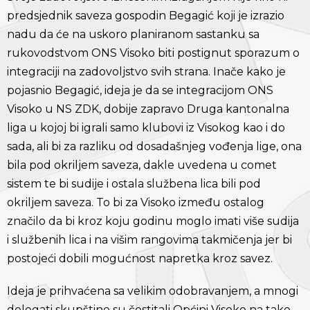
predsjednik saveza gospodin Begagić koji je izrazio
nadu da će na uskoro planiranom sastanku sa
rukovodstvom ONS Visoko biti postignut sporazum o
integraciji na zadovoljstvo svih strana. Inače kako je
pojasnio Begagić, ideja je da se integracijom ONS
Visoko u NS ZDK, dobije zapravo Druga kantonalna
liga u kojoj bi igrali samo klubovi iz Visokog kao i do
sada, ali bi za razliku od dosadašnjeg vođenja lige, ona
bila pod okriljem saveza, dakle uvedena u comet
sistem te bi sudije i ostala službena lica bili pod
okriljem saveza. To bi za Visoko između ostalog
značilo da bi kroz koju godinu moglo imati više sudija
i službenih lica i na višim rangovima takmičenja jer bi
postojeći dobili mogućnost napretka kroz savez.
Ideja je prihvaćena sa velikim odobravanjem, a mnogi
delegati skupštine su čestitali Općini Visoko na tako