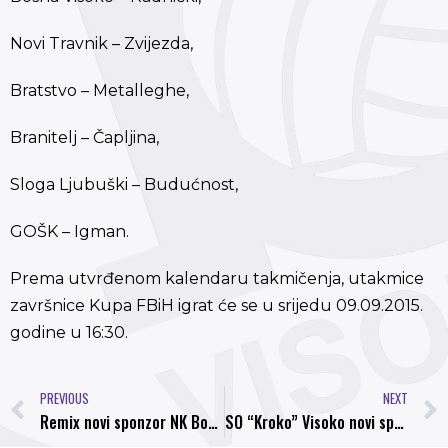
Novi Travnik – Zvijezda,
Bratstvo – Metalleghe,
Branitelj – Čapljina,
Sloga Ljubuški – Budućnost,
GOŠK – Igman.
Prema utvrđenom kalendaru takmičenja, utakmice
završnice Kupa FBiH igrat će se u srijedu 09.09.2015.
godine u 16:30.
PREVIOUS
NEXT
Remix novi sponzor NK Bosna
SO “Kroko” Visoko novi sponzor NK Bosna