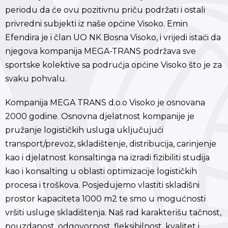
periodu da će ovu pozitivnu priču podržati i ostali
privredni subjekti iz naše općine Visoko. Emin
Efendira je i član UO NK Bosna Visoko, i vrijedi istaći da
njegova kompanija MEGA-TRANS podržava sve
sportske kolektive sa podrućja općine Visoko što je za
svaku pohvalu.
Kompanija MEGA TRANS d.o.o Visoko je osnovana
2000 godine. Osnovna djelatnost kompanije je
pružanje logističkih usluga uključujući
transport/prevoz, skladištenje, distribucija, carinjenje
kao i djelatnost konsaltinga na izradi fizibiliti studija
kao i konsalting u oblasti optimizacije logističkih
procesa i troškova. Posjedujemo vlastiti skladišni
prostor kapaciteta 1000 m2 te smo u mogućnosti
vršiti usluge skladištenja. Naš rad karakterišu tačnost,
pouzdanost, odgovornost, fleksibilnost, kvalitet i