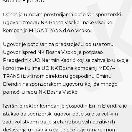
Subota, 8 jul 2017
Danas je u našim prostorijama potpisan sponzorski
ugovor između NK Bosna Visoko i naše visočke
kompanije MEGA-TRANS d.o.o Visoko.
Ugovor je potpisan za predstojeću polusezonu.
Ugovor ispred NK Bosna Visoko je potpisao
Predsjednik UO Nermin Kadrić koji se zahvalio u svoje
lićno ime i u ime UO NK Bosna kompaniji MEGA-
TRANS i izvršnom direktoru gospodinu Eminu
Efendiri na sponzorskom ugovoru koji će mnogo
pomoći u radu NK Bosna Visoko.
Izvršni direktor kompanije gospodin Emin Efendira je
istakao da sponzorski ugovor potpisuje sa velikim
zadovoljstvom i da je sretan zbog svih pozitivnih
dešavanja u i oko kluba, te očekuje u narednom