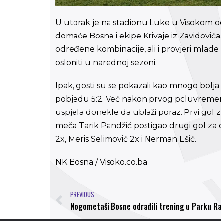
U utorak je na stadionu Luke u Visokom o
domaće Bosne i ekipe Krivaje iz Zavidovića. 
određene kombinacije, ali i provjeri mlade 
osloniti u narednoj sezoni.
Ipak, gosti su se pokazali kao mnogo bolja i 
pobjedu 5:2. Već nakon prvog poluvremena 
uspjela donekle da ublaži poraz. Prvi gol z
meča Tarik Pandžić postigao drugi gol za dom
2x, Meris Selimović 2x i Nerman Lišić.
NK Bosna / Visoko.co.ba
PREVIOUS