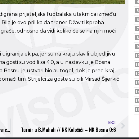
digrana prijateljska fudbalska utakmica između
Bila je ovo prilika da trener Džaviti isproba
igrače, odnosno da vidi koliko će se na njih moći
uigranija ekipa, jer su na kraju slavili ubjedljivu
gosti su vodili sa 4:0, a u nastavku je Bosna
a Bosnu je ustvari bio autogol, dok je pred kraj
aći tim. Strijelci za goste su bili Mirsad Šijerkić
NEXT
Nogometaši Bosne odradili trening u Parku Ravne 2, ekipi se pridružio i Adi Gojak
Turnir u B.Mahali // NK Kološići – NK Bosna 0:6