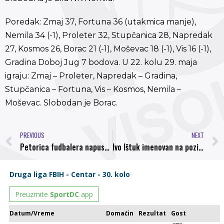
Poredak: Zmaj 37, Fortuna 36 (utakmica manje),
Nemila 34 (-1), Proleter 32, Stupčanica 28, Napredak
27, Kosmos 26, Borac 21 (-1), Moševac 18 (-1), Vis 16 (-1),
Gradina Doboj Jug 7 bodova. U 22. kolu 29. maja
igraju: Zmaj – Proleter, Napredak – Gradina,
Stupčanica – Fortuna, Vis – Kosmos, Nemila –
Moševac. Slobodan je Borac.
PREVIOUS
NEXT
Petorica fudbalera napustila Mladost
Ivo Ištuk imenovan na poziciju koordinatora Omladinskog pogona NK Bosna Visoko