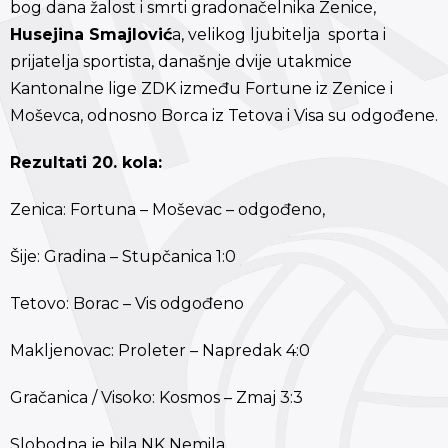
bog dana žalost i smrti gradonačelnika Zenice,
Husejina Smajlović
a, velikog ljubitelja sporta i
prijatelja sportista, današnje dvije utakmice
Kantonalne lige ZDK između Fortune iz Zenice i
Moševca, odnosno Borca iz Tetova i Visa su odgođene.
Rezultati 20. kola:
Zenica: Fortuna – Moševac – odgođeno,
Šije: Gradina – Stupčanica 1:0
Tetovo: Borac – Vis odgođeno
Makljenovac: Proleter – Napredak 4:0
Gračanica / Visoko: Kosmos – Zmaj 3:3
Slobodna je bila NK Nemila.