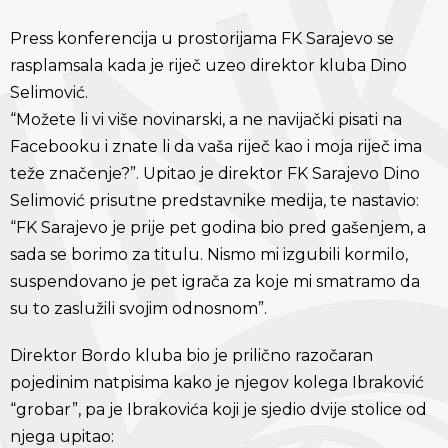
Press konferencija u prostorijama FK Sarajevo se
rasplamsala kada je riječ uzeo direktor kluba Dino
Selimović.
“Možete li vi više novinarski, a ne navijački pisati na
Facebooku i znate li da vaša riječ kao i moja riječ ima
teže značenje?”. Upitao je direktor FK Sarajevo Dino
Selimović prisutne predstavnike medija, te nastavio:
“FK Sarajevo je prije pet godina bio pred gašenjem, a
sada se borimo za titulu. Nismo mi izgubili kormilo,
suspendovano je pet igrača za koje mi smatramo da
su to zaslužili svojim odnosnom”.
Direktor Bordo kluba bio je prilično razočaran
pojedinim natpisima kako je njegov kolega Ibraković
“grobar”, pa je Ibrakovića koji je sjedio dvije stolice od
njega upitao: