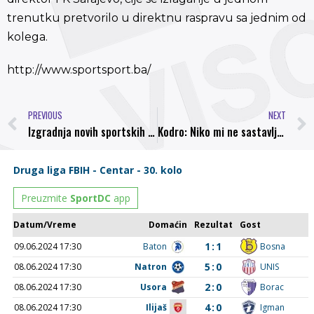
trenutku pretvorilo u direktnu raspravu sa jednim od
kolega.
http://www.sportsport.ba/
PREVIOUS
NEXT
Izgradnja novih sportskih sadržaja započela rušenjem nefunkcionalnog objekta
Kodro: Niko mi ne sastavlja ekipu, ne prodajem optimizam