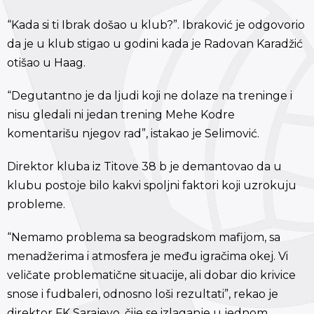
“Kada si ti Ibrak došao u klub?”. Ibraković je odgovorio
da je u klub stigao u godini kada je Radovan Karadžić
otišao u Haag.
“Degutantno je da ljudi koji ne dolaze na treninge i
nisu gledali ni jedan trening Mehe Kodre
komentarišu njegov rad”, istakao je Selimović.
Direktor kluba iz Titove 38 b je demantovao da u
klubu postoje bilo kakvi spoljni faktori koji uzrokuju
probleme.
“Nemamo problema sa beogradskom mafijom, sa
menadžerima i atmosfera je među igračima okej. Vi
veličate problematične situacije, ali dobar dio krivice
snose i fudbaleri, odnosno loši rezultati”, rekao je
direktor FK Sarajevo, čije se izlaganje u jednom