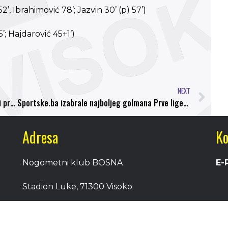
2’, Ibrahimović 78’; Jazvin 30’ (p) 57’)
’; Hajdarović 45+1’)
NEXT
Dedić: Imamo najbolje šanse da budemo jesenji prvaci
Sportske.ba izabrale najboljeg golmana Prve lige FBiH
Adresa
Ko
Nogometni klub BOSNA
E-
Stadion Luke, 71300 Visoko
Bosnia and Herzegovina