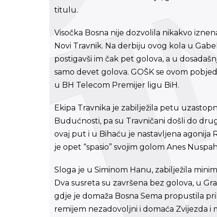
titulu.
Visočka Bosna nije dozvolila nikakvo iznen
Novi Travnik. Na derbiju ovog kola u Gabel
postigavši im čak pet golova, a u dosadašn
samo devet golova. GOŠK se ovom pobjedo
u BH Telecom Premijer ligu BiH.
Ekipa Travnika je zabilježila petu uzasto
Budućnosti, pa su Travničani došli do druge
ovaj put i u Bihaću je nastavljena agonij
je opet “spasio” svojim golom Anes Nuspah
Sloga je u Siminom Hanu, zabilježila minim
Dva susreta su završena bez golova, u Gra
gdje je domaža Bosna Sema propustila prili
remijem nezadovoljni i domaća Zvijezda i 