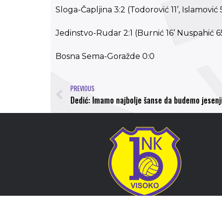
Sloga-Čapljina 3:2 (Todorović 11’, Islamović 5
Jedinstvo-Rudar 2:1 (Burnić 16’ Nuspahić 65
Bosna Sema-Goražde 0:0
PREVIOUS