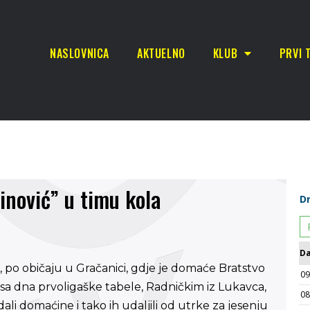
NASLOVNICA
AKTUELNO
KLUB
PRVI 
inović” u timu kola
, po običaju u Gračanici, gdje je domaće Bratstvo
e sa dna prvoligaške tabele, Radničkim iz Lukavca,
dali domaćine i tako ih udaljili od utrke za jesenju