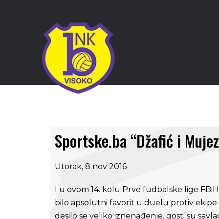
Sportske.ba “Džafić i Mujez
Utorak, 8 nov 2016
I u ovom 14. kolu Prve fudbalske lige FBiH
bilo apsolutni favorit u duelu protiv ekip
desilo se veliko iznenađenje, gosti su savla