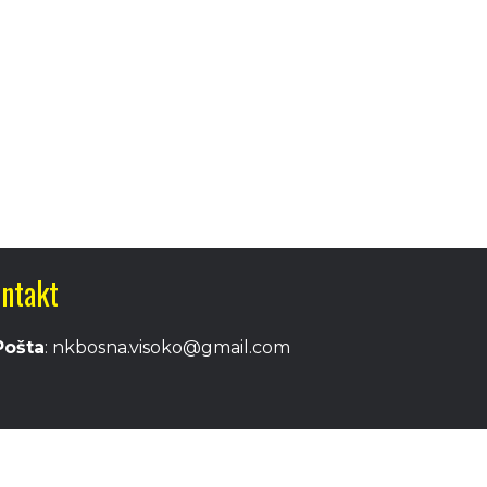
ntakt
Pošta
: nkbosna.visoko@gmail.com