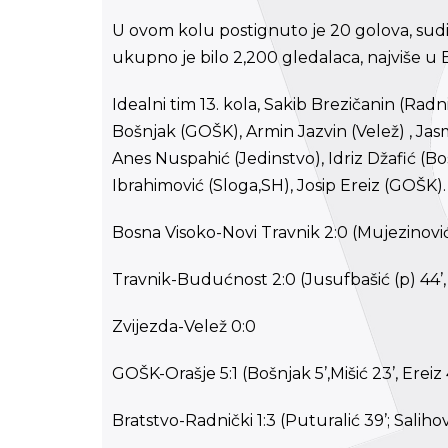
U ovom kolu postignuto je 20 golova, sudij
ukupno je bilo 2,200 gledalaca, najviše u
Idealni tim 13. kola, Sakib Brezičanin (Rad
Bošnjak (GOŠK), Armin Jazvin (Velež) , Jasm
Anes Nuspahić (Jedinstvo), Idriz Džafić (B
Ibrahimović (Sloga,SH), Josip Ereiz (GOŠK).
Bosna Visoko-Novi Travnik 2:0 (Mujezinović 2
Travnik-Budućnost 2:0 (Jusufbašić (p) 44’
Zvijezda-Velež 0:0
GOŠK-Orašje 5:1 (Bošnjak 5’,Mišić 23’, Ereiz 
Bratstvo-Radnički 1:3 (Puturalić 39’; Salihov