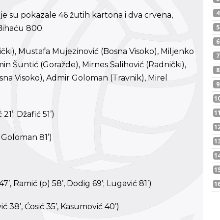
e su pokazale 46 žutih kartona i dva crvena,
 Bihaću 800.
nički), Mustafa Mujezinović (Bosna Visoko), Miljenko
in Šuntić (Goražde), Mirnes Salihović (Radnički),
osna Visoko), Admir Goloman (Travnik), Mirel
1’; Džafić 51’)
, Goloman 81’)
47’, Ramić (p) 58’, Dodig 69’; Lugavić 81’)
ić 38’, Ćosić 35’, Kasumović 40’)