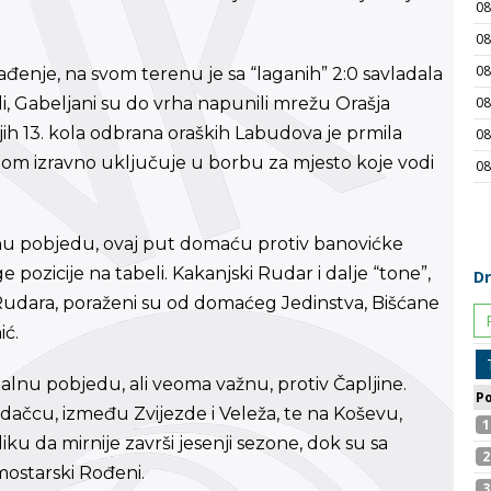
ađenje, na svom terenu je sa “laganih” 2:0 savladala
i, Gabeljani su do vrha napunili mrežu Orašja
jih 13. kola odbrana oraških Labudova je prmila
m izravno uključuje u borbu za mjesto koje vodi
pnu pobjedu, ovaj put domaću protiv banovićke
 pozicije na tabeli. Kakanjski Rudar i dalje “tone”,
a Rudara, poraženi su od domaćeg Jedinstva, Bišćane
ić.
alnu pobjedu, ali veoma važnu, protiv Čapljine.
dačcu, između Zvijezde i Veleža, te na Koševu,
ku da mirnije završi jesenji sezone, dok su sa
mostarski Rođeni.