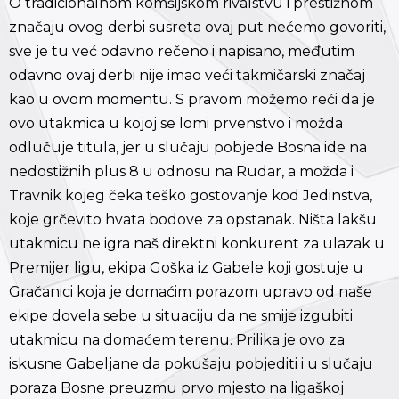
O tradicionalnom komšijskom rivalstvu i prestižnom
značaju ovog derbi susreta ovaj put nećemo govoriti,
sve je tu već odavno rečeno i napisano, međutim
odavno ovaj derbi nije imao veći takmičarski značaj
kao u ovom momentu. S pravom možemo reći da je
ovo utakmica u kojoj se lomi prvenstvo i možda
odlučuje titula, jer u slučaju pobjede Bosna ide na
nedostižnih plus 8 u odnosu na Rudar, a možda i
Travnik kojeg čeka teško gostovanje kod Jedinstva,
koje grčevito hvata bodove za opstanak. Ništa lakšu
utakmicu ne igra naš direktni konkurent za ulazak u
Premijer ligu, ekipa Goška iz Gabele koji gostuje u
Gračanici koja je domaćim porazom upravo od naše
ekipe dovela sebe u situaciju da ne smije izgubiti
utakmicu na domaćem terenu. Prilika je ovo za
iskusne Gabeljane da pokušaju pobjediti i u slučaju
poraza Bosne preuzmu prvo mjesto na ligaškoj