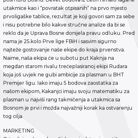
utakmice kao i “povratak otpisanih” na prvo mjesto
prvoligaške tablice, rezultat je koji govori sam za sebe
i nisu potrebne bilo kakve stručne analize da bi se
reklo da je Uprava Bosne donijela pravu odluku. Pred
nama je 25.kolo Prve lige FBiH i sasvim sigurno
najteže gostovanje naše ekipe do kraja prvenstva.
Naime, naša ekipa će u subotu put Kaknja na
megdan starom rivalu trećeplasiranoj ekipi Rudara
koja još uvjek ne gubi ambicije za plasman u BHT
Premijer ligu. Iako imaju 5 bodova zaostatka za
našom ekipom, Kakanjci imaju svoju matematiku za
plasman u najviši rang takmičenja a utakmica sa
Bosnom je prvi i možda najvažniji korak ka ostvarenju
tog cilja.
MARKETING