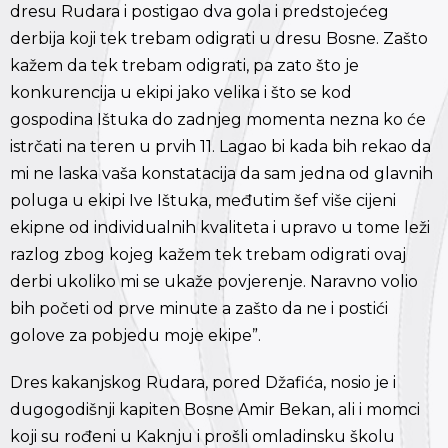
dresu Rudara i postigao dva gola i predstojećeg
derbija koji tek trebam odigrati u dresu Bosne. Zašto
kažem da tek trebam odigrati, pa zato što je
konkurencija u ekipi jako velika i što se kod
gospodina Ištuka do zadnjeg momenta nezna ko će
istrčati na teren u prvih 11. Lagao bi kada bih rekao da
mi ne laska vaša konstatacija da sam jedna od glavnih
poluga u ekipi Ive Ištuka, međutim šef više cijeni
ekipne od individualnih kvaliteta i upravo u tome leži
razlog zbog kojeg kažem tek trebam odigrati ovaj
derbi ukoliko mi se ukaže povjerenje. Naravno volio
bih početi od prve minute a zašto da ne i postići
golove za pobjedu moje ekipe”.
Dres kakanjskog Rudara, pored Džafića, nosio je i
dugogodišnji kapiten Bosne Amir Bekan, ali i momci
koji su rođeni u Kaknju i prošli omladinsku školu