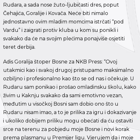
Rudara, a sada nose žuto-ljubičasti dres, poput
Čehajića, Goralije i Kovača. Neće biti nimalo
jednostavno ovim mladim momcima istrčati “pod
Vardu” i zaigrati protiv kluba u kom su ponikli i
svakako da će na svojim plećima ponajviše osjetiti
teret derbija.
Adis Goralija štoper Bosne za NKB Press: “Ovoj
utakmici kao i svakoj drugoj pristupamo maksimalno
ozbiljno i profesionalno kao što se od nas i očekuje. U
Rudaru sam ponikao i prošao omladinsku školu, kako
živim u Kaknju svakako da sami emotivno vezan,
međutim u visočkoj Bosni sam dobio ono što u
Rudaru nisam imao, a to je prilika za igru i dokazivanje
i ukoliko dobijem priliku mogu obećati da ću ostaviti
srce na terenu za pobjedu moje Bosne i novi korak
prema plasmanu u Premijer ligu. Vjerujem da i moje