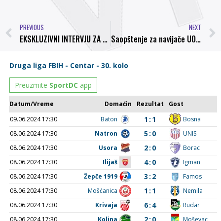
PREVIOUS
NEXT
EKSKLUZIVNI INTERVJU ZA SPORTSKEVIJESTI.COM O ŠANSAMA KLUBA ZA PLASMAN U PREMIJER LIGU BIH I O REPREZENTACIJI BIH GOVORI REGIONALNO PRIZNATI STRUČNJAK I ŠEF STRUČNOG ŠTABA NK BOSNA VISOKO IVO IŠTUK
Saopštenje za navijače UO NK “Bosna” Visoko