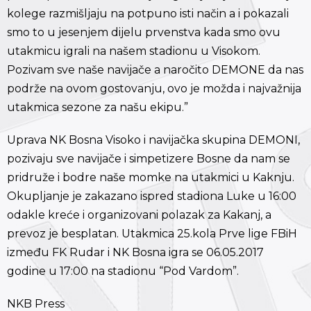
kolege razmišljaju na potpuno isti način a i pokazali
smo to u jesenjem dijelu prvenstva kada smo ovu
utakmicu igrali na našem stadionu u Visokom.
Pozivam sve naše navijače a naročito DEMONE da nas
podrže na ovom gostovanju, ovo je možda i najvažnija
utakmica sezone za našu ekipu.”
Uprava NK Bosna Visoko i navijačka skupina DEMONI,
pozivaju sve navijače i simpetizere Bosne da nam se
pridruže i bodre naše momke na utakmici u Kaknju.
Okupljanje je zakazano ispred stadiona Luke u 16:00
odakle kreće i organizovani polazak za Kakanj, a
prevoz je besplatan. Utakmica 25.kola Prve lige FBiH
između FK Rudar i NK Bosna igra se 06.05.2017
godine u 17:00 na stadionu “Pod Vardom”.
NKB Press