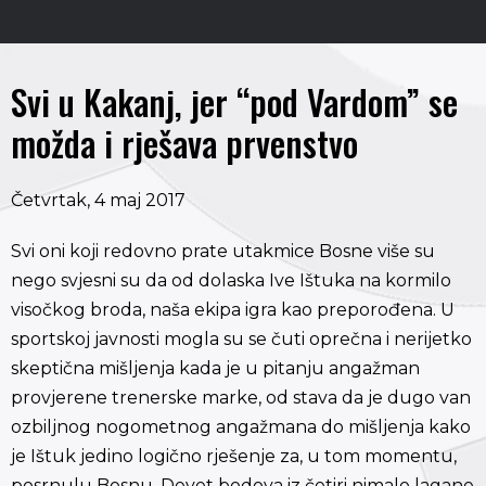
Svi u Kakanj, jer “pod Vardom” se
možda i rješava prvenstvo
Četvrtak, 4 maj 2017
Svi oni koji redovno prate utakmice Bosne više su
nego svjesni su da od dolaska Ive Ištuka na kormilo
visočkog broda, naša ekipa igra kao preporođena. U
sportskoj javnosti mogla su se čuti oprečna i nerijetko
skeptična mišljenja kada je u pitanju angažman
provjerene trenerske marke, od stava da je dugo van
ozbiljnog nogometnog angažmana do mišljenja kako
je Ištuk jedino logično rješenje za, u tom momentu,
posrnulu Bosnu. Devet bodova iz četiri nimalo lagane