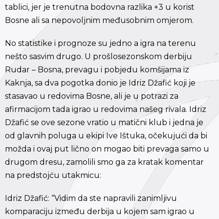
tablici, jer je trenutna bodovna razlika +3 u korist
Bosne ali sa nepovoljnim međusobnim omjerom.
No statistike i prognoze su jedno a igra na terenu
nešto sasvim drugo. U prošlosezonskom derbiju
Rudar – Bosna, prevagu i pobjedu komšijama iz
Kaknja, sa dva pogotka donio je Idriz Džafić koji je
stasavao u redovima Bosne, ali je u potrazi za
afirmacijom tada igrao u redovima našeg rivala. Idriz
Džafić se ove sezone vratio u matični klub i jedna je
od glavnih poluga u ekipi Ive Ištuka, očekujući da bi
možda i ovaj put lično on mogao biti prevaga samo u
drugom dresu, zamolili smo ga za kratak komentar
na predstojću utakmicu:
Idriz Džafić: “Vidim da ste napravili zanimljivu
komparaciju između derbija u kojem sam igrao u