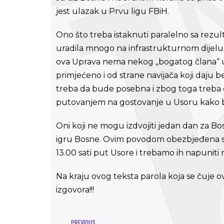
jest ulazak u Prvu ligu FBiH.
Ono što treba istaknuti paralelno sa rezult
uradila mnogo na infrastrukturnom dijelu s
ova Uprava nema nekog „bogatog člana“ u 
primjećeno i od strane navijača koji daju
treba da bude posebna i zbog toga treba d
putovanjem na gostovanje u Usoru kako bi p
Oni koji ne mogu izdvojiti jedan dan za B
igru Bosne. Ovim povodom obezbjeđena su
13.00 sati put Usore i trebamo ih napuniti
Na kraju ovog teksta parola koja se čuje
izgovora!!!
PREVIOUS