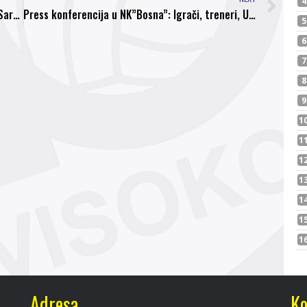
Održana redovna Skupština Fudbalskog kluba Sarajevo
Press konferencija u NK”Bosna”: Igrači, treneri, Uprava složni kao jedan, Usora će pasti!
Adresa
Ko