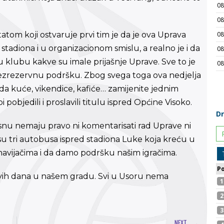
atom koji ostvaruje prvi tim je da je ova Uprava
tadiona i u organizacionom smislu, a realno je i da
klubu kakve su imale prijašnje Uprave. Sve to je
 bezrezervnu podršku. Zbog svega toga ova nedjelja
a kuće, vikendice, kafiće… zamijenite jednim
objedili i proslavili titulu ispred Općine Visoko.
osnu nemaju pravo ni komentarisati rad Uprave ni
 tri autobusa ispred stadiona Luke koja kreću u
 navijačima i da damo podršku našim igračima.
 ovih dana u našem gradu. Svi u Usoru nema
NEXT