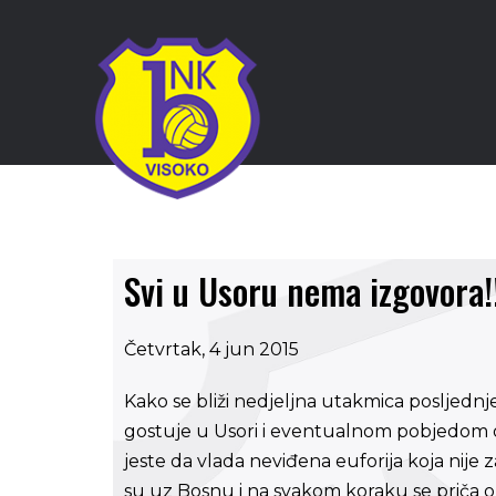
Svi u Usoru nema izgovora!
Četvrtak, 4 jun 2015
Kako se bliži nedjeljna utakmica posljedn
gostuje u Usori i eventualnom pobjedom os
jeste da vlada neviđena euforija koja nije
su uz Bosnu i na svakom koraku se priča o