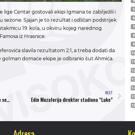
lige Centar gostovali ekipi Igmana te zabilježili i
ezone. Sjajan je to rezultat i odličan podstrijek
a utakmicu 19. kola, u okviru kojeg narednog
 Famosa iz Hrasnice.
ferovića slavila rezultatom 2:1, a treba dodati da
čnije golman domaće ekipe je odbranio šut Ahmića.
NEXT
Eldin Ganić uručio novi set opreme za najmlađe selekcije NK Bosna
Edin Muzaferija direktor stadiona “Luke”
Adresa
Ko