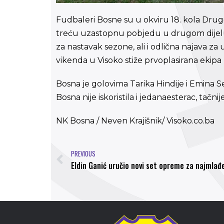
Fudbaleri Bosne su u okviru 18. kola Druge 
treću uzastopnu pobjedu u drugom dijelu s
za nastavak sezone, ali i odlična najava z
vikenda u Visoko stiže prvoplasirana ekipa
Bosna je golovima Tarika Hindije i Emina Se
Bosna nije iskoristila i jedanaesterac, ta
NK Bosna / Neven Krajišnik/ Visoko.co.ba
PREVIOUS