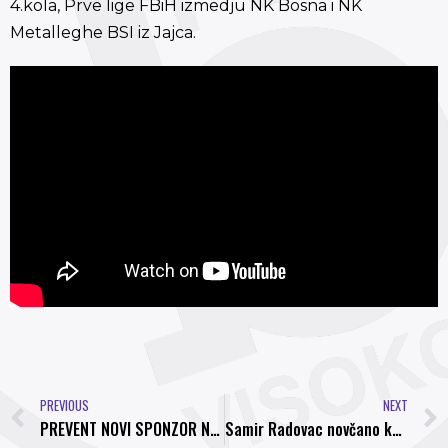
4.kola, Prve lige FBiH izmedju NK Bosna i NK
Metalleghe BSI iz Jajca.
PREVIOUS
NEXT
PREVENT NOVI SPONZOR NK BOSNA VISOKO
Samir Radovac novčano kažnjen i suspendovan, usvojene dodatne aktivnosti za unaprijeđenje rada Kluba.