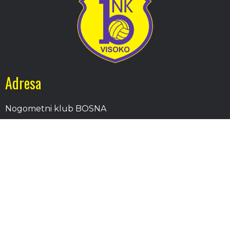
Adresa
Nogometni klub BOSNA
Stadion Luke, 71300 Visoko
Bosnia and Herzegovina
Kontakt
E-Pošta
: nkbosna.visoko@gmail.com