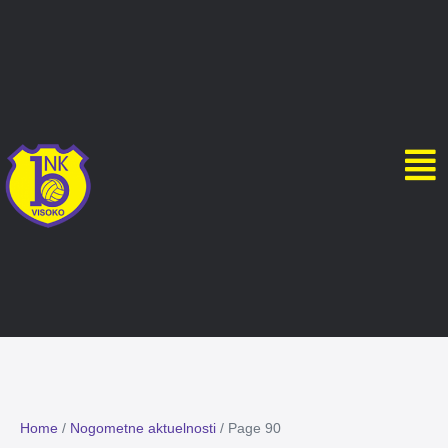
Home
/
Nogometne aktuelnosti
/
Page 90