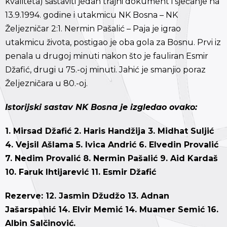
kvaliteta) sastaviti jedan trajni dokument i sjećanje na
13.9.1994. godine i utakmicu NK Bosna – NK
Željezničar 2:1. Nermin Pašalić – Paja je igrao
utakmicu života, postigao je oba gola za Bosnu. Prvi iz
penala u drugoj minuti nakon što je fauliran Esmir
Džafić, drugi u 75.-oj minuti. Jahić je smanjio poraz
Željezničara u 80.-oj.
Istorijski sastav NK Bosna je izgledao ovako:
1. Mirsad Džafić 2. Haris Handžija 3. Midhat Suljić
4. Vejsil Ašlama 5. Ivica Andrić 6. Elvedin Provalić
7. Nedim Provalić 8. Nermin Pašalić 9. Aid Kardaš
10. Faruk Ihtijarević 11. Esmir Džafić
Rezerve: 12. Jasmin Džudžo 13. Adnan
Jašarspahić 14. Elvir Memić 14. Muamer Semić 16.
Albin Salčinović.