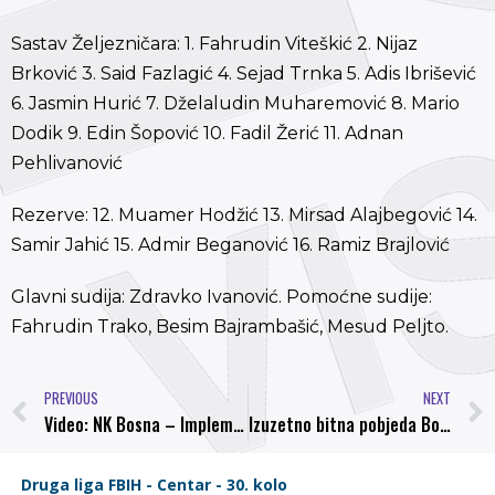
Sastav Željezničara: 1. Fahrudin Viteškić 2. Nijaz
Brković 3. Said Fazlagić 4. Sejad Trnka 5. Adis Ibrišević
6. Jasmin Hurić 7. Dželaludin Muharemović 8. Mario
Dodik 9. Edin Šopović 10. Fadil Žerić 11. Adnan
Pehlivanović
Rezerve: 12. Muamer Hodžić 13. Mirsad Alajbegović 14.
Samir Jahić 15. Admir Beganović 16. Ramiz Brajlović
Glavni sudija: Zdravko Ivanović. Pomoćne sudije:
Fahrudin Trako, Besim Bajrambašić, Mesud Peljto.
PREVIOUS
NEXT
Video: NK Bosna – Implementacija projekta „Svi za sport!“
Izuzetno bitna pobjeda Bosne za sami vrh tabele: Bosna – Bratstvo 2:1 (1:1)