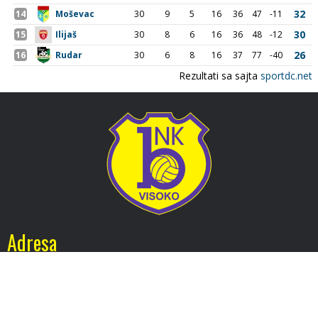
Adresa
Nogometni klub BOSNA
Stadion Luke, 71300 Visoko