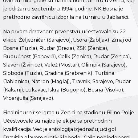
ovih turnira igrale su na finalnom turniru u Zenici, koji
je održan u septembru 1994. godine. NK Bosna je
prethodno završnicu izborila na turniru u Jablanici.
Na prvom državnom prvenstvu učestvovale su 22
ekipe: Željezničar (Sarajevo), Usora (Žabljak), Zmaj od
Bosne (Tuzla), Rudar (Breza), ZSK (Zenica),
Budućnost (Banovići), Čelik (Zenica), Rudar (Zenica),
Slaven (Živinice), Velež (Mostar), Olimpik (Sarajevo),
Sloboda (Tuzla), Gradina (Srebrenik), Turbina
(Jablanica), Natron (Maglaj), Travnik, Sarajevo, Rudar
(Kakanj), Lukavac, Iskra (Bugojno), Bosna (Visoko),
Vrbanjuša (Sarajevo).
Finalni turnir se igrao u Zenici na stadionu Bilino Polje.
U
čestvovale su najbolje ekipe sa prethodnih
kvalifikacija. Već je antologija izjednačujući gol
Džavitija glavom protiv Slobode i Čajin pobjedonosni.