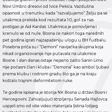
Novi Umbro dresovi od Ivice Pekića. Vazdušna
opasnost u trenutku kada “razvaljujemo” Želju pa se
utakmica prekida kod rezultata 1:0, gol za nas
postigao je Aid Kardaš. Utakmica je ponovljena i
krenulo se od nule. Bosna će nakon toga narednih
pet godina igrati najzapaženiju ulogu u BH fudbalu.
Posebna priča su i “Demoni” navijačka skupina koja
nikad organizovanije nije putavala na utakmice
Bosne. I dan danas ostaje nejasno zašto Sanin Limo
nije počasni član i kluba i “Demona” kao simbol ljubavi
prema klubu i rodnom gradu što ga je na kraju
koštalo trajnim deformitetom ruke.
Te godine ispisana je istorija NK Bosna u državi Bosni i
Hercegovini. Zahvaljujući strpljenju Senada Hajlovca
uspjeli smo od više video materijala (istina lošijeg