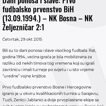
fudbalsko prvenstvo BiH
(13.09.1994.) – NK Bosna – NK
Željezničar 2:1
Četvrtak, 29 okt 2015
Bili su to dani ponosa i slave visočkog fudbala. Rat,
godina 1994., većina igrača je bila mobilizirana za
razliku od nekih timova tog vremena koji su igrali
završnicu i imali turneje po svijetu i u isto vrijeme
“uredne” vojne knjižice.
Prvo fudbalsko prvenstvo Bosne i Hercegovine
igrano je u okviru kvalifikacionih turnira u Sarajevu,
Tuzli, Zenici i Jablanici a dvije prvoplasirane ekipe sa