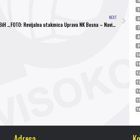
NEXT
Dani ponosa i slave: Prvo fudbalsko prvenstvo BiH (13.09.1994.) – NK Bosna – NK Željezničar 2:1
FOTO: Revijalna utakmica Uprava NK Bosna – Navijačka skupina Demoni završena rezultatom 5:3
Adresa
Ko