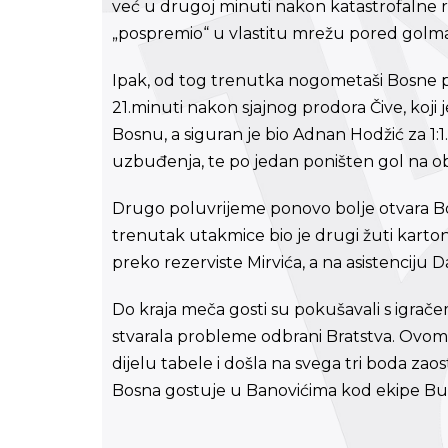
već u drugoj minuti nakon katastrofalne r
„pospremio“ u vlastitu mrežu pored golman
Ipak, od tog trenutka nogometaši Bosne preu
21.minuti nakon sjajnog prodora Čive, koji 
Bosnu, a siguran je bio Adnan Hodžić za 1:1.
uzbuđenja, te po jedan poništen gol na ob
Drugo poluvrijeme ponovo bolje otvara Bos
trenutak utakmice bio je drugi žuti karton
preko rezerviste Mirvića, a na asistenciju D
Do kraja meča gosti su pokušavali s igrače
stvarala probleme odbrani Bratstva. Ovo
dijelu tabele i došla na svega tri boda za
Bosna gostuje u Banovićima kod ekipe Bu