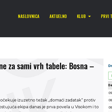
NASLOVNICA
AKTUELNO
KLUB
PRVI 
ne za sami vrh tabele: Bosna –
 očekuje izuzetno težak „domaći zadatak“ protiv
gostujuća ekipa danas je prva povela u Visokom i to