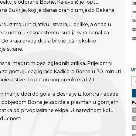
eakcije odbrane Bosne, Karavelić je loptu
a Šukrije, koji je danas branio umjesto Bekana.
zimaju inicijativu i stvaraju prilike, a onda u
je sruđen u šesnaestercu, sudija svira penal za
 Do kraja prvog dijela bilo je još nekoliko
je strane.
na, međutim bez izglednih prilika. Prijelomni
 za gostujućeg igrača Kadića, a Bosna u 70. minuti
aniela stiže do potpunog preokreta i 2:1.
m manje doći do gola, a Bosna je iz kontra napada
m pobjedom Bosna je zadržala plasman u gornjem
ostatka od prvoplasirane ekipe. U narednom kolu
dućnosti.