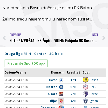
Naredno kolo Bosna dočekuje ekipu FK Baton.
Želimo sreću našem timu u narednom susretu.
PREVIOUS
NEXT
FOTO / IZVJEŠTAJ: NK Žepče 1-2 NK Bosna
VIDEO: Pobjeda NK Bosne protiv FK Batona 4-1