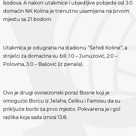
bodova. A nakon utakmice i ubjedljive pobjede od 3:0
domaćin NK Kolina je trenutno usamljena na prvom
mjestu sa 21 bodom.
Utakmica je odugrana na stadionu “Šehidi Koline”, a
strijelci za domaćina su bili: 1:0 – Junuzović, 2:0 –
Polovina, 3:0 – Bašović (iz penala).
Ovo je drugi ovosezonski poraz Bosne koji je
omogućio Borcu iz Jelaha, Čeliku i Famosu da su
priključe borbi za prvo mjesto. Pokvarena je i gol
razlika koja sada iznosi 13:8.