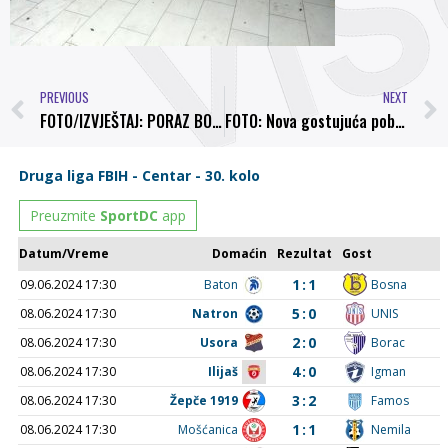
PREVIOUS
NEXT
FOTO/IZVJEŠTAJ: PORAZ BOSNE U USTIKOLINI!
FOTO: Nova gostujuća pobjeda FK Borac Jelah 0-2 NK Bosna Visoko