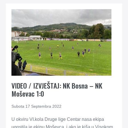
VIDEO / IZVJEŠTAJ: NK Bosna – NK
Moševac 1:0
Subota 17 Septembra 2022
U okviru VI.kola Druge lige Centar nasa ekipa
ugostila je ekipu Moševca, i ako je kiša u Visokom