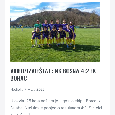
VIDEO/IZVJEŠTAJ : NK BOSNA 4:2 FK
BORAC
Nedjelja 7 Maja 2023
U okviru 25.kola naš tim je u gostio ekipu Borca iz
Jelaha. Naš tim je pobjedio rezultatom 4:2. Strijelci
za naš […]