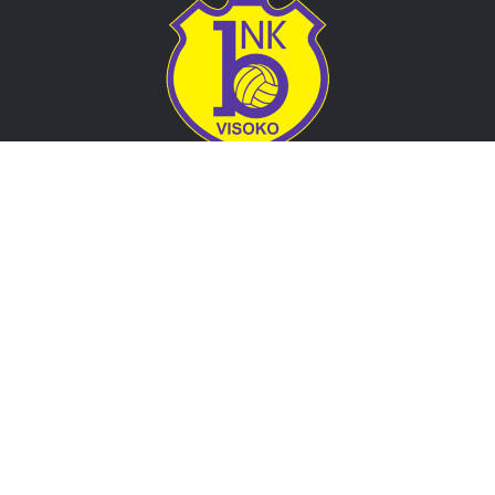
Adresa
Nogometni klub BOSNA
Stadion Luke, 71300 Visoko
Bosnia and Herzegovina
Kontakt
E-Pošta
: nkbosna.visoko@gmail.com