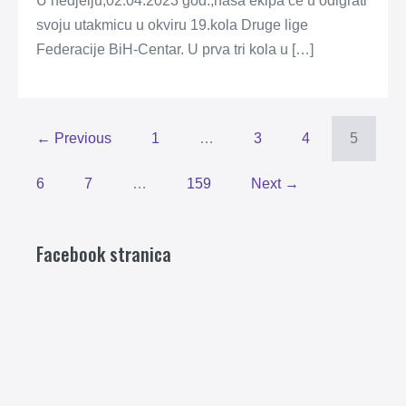
U nedjelju,02.04.2023 god.,naša ekipa će u odigrati
svoju utakmicu u okviru 19.kola Druge lige
Federacije BiH-Centar. U prva tri kola u […]
← Previous
1
…
3
4
5
6
7
…
159
Next →
Facebook stranica