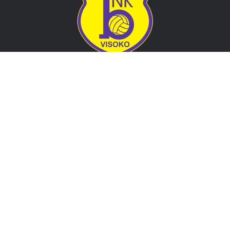
Adresa
Nogometni klub BOSNA
Stadion Luke, 71300 Visoko
Bosnia and Herzegovina
Kontakt
E-Pošta
: nkbosna.visoko@gmail.com